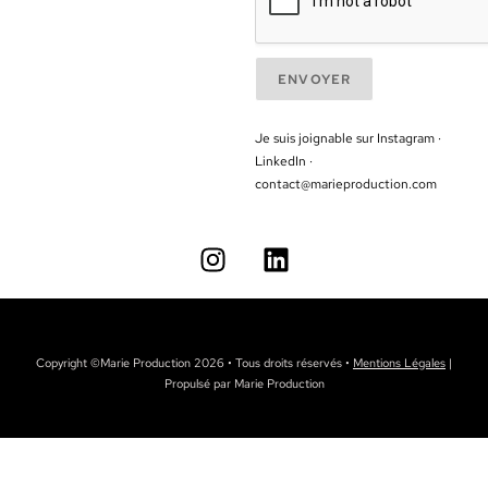
e
*
ENVOYER
Je suis joignable sur Instagram ·
LinkedIn ·
contact@marieproduction.com
Copyright ©Marie Production 2026 • Tous droits réservés •
Mentions Légales
|
Propulsé par Marie Production