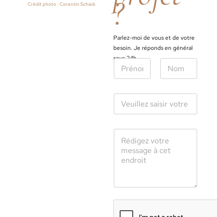
?
Crédit photo : Corentin Schieb
Parlez-moi de vous et de votre
besoin. Je réponds en général
sous 24h.
N
o
m
Prénom
Nom
*
A
d
r
e
s
V
s
o
e
t
e
r
m
e
a
m
i
e
l
s
*
s
a
g