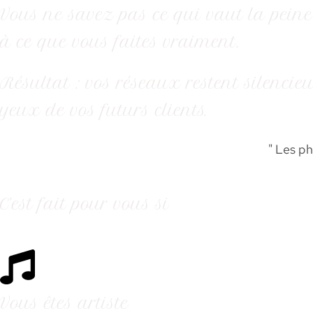
Vous ne savez pas ce qui vaut la peine
à ce que vous faites vraiment.
Résultat : vos réseaux restent silencieux,
yeux de vos futurs clients.
" Les ph
C’est fait pour vous si
Vous êtes artiste