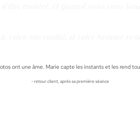
 d’être montré. Et quand vous vous lanc
 votre site vieillit, et votre histoire re
otos ont une âme. Marie capte les instants et les rend to
- retour client, après sa première séance