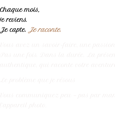
Chaque mois,
je reviens.
Je capte.
Je raconte.
Vous avez un savoir-faire, une passion,
Pas une fois. Dans la durée. La présenc
authentique, qui raconte votre aventure
Le problème que je résous
Vous communiquez peu — pas par manqu
l’appareil photo.