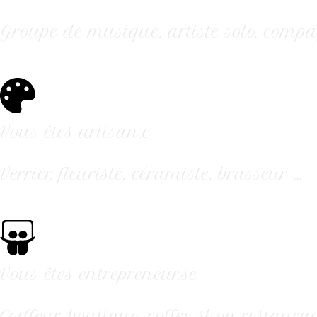
Groupe de musique, artiste solo, compag
Vous êtes artisan.e
Verrier, fleuriste, céramiste, brasseur … 
Vous êtes entrepreneur.se
Coiffeur, boutique, coffee shop, restaur