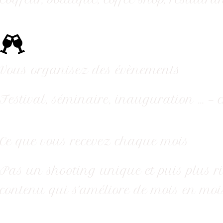
Vous organisez des évènements
Festival, séminaire, inauguration … — c
Ce que vous recevez chaque mois
Pas un shooting unique et puis plus ri
contenu qui s’améliore de mois en mois