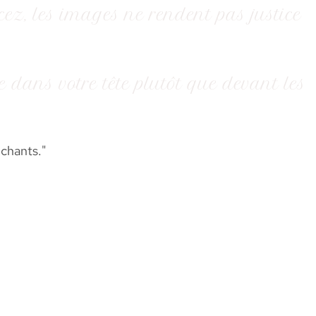
ez, les images ne rendent pas justice
ste dans votre tête plutôt que devant les
uchants."