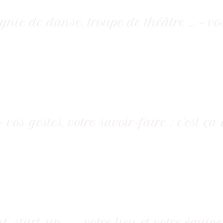
nie de danse, troupe de théâtre … — vos 
— vos gestes, votre savoir-faire : c’est ça
ant, start-up … — votre lieu et votre équ